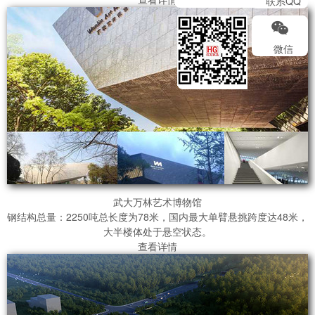
联系QQ
微信
武大万林艺术博物馆
钢结构总量：2250吨总长度为78米，国内最大单臂悬挑跨度达48米，
大半楼体处于悬空状态。
查看详情